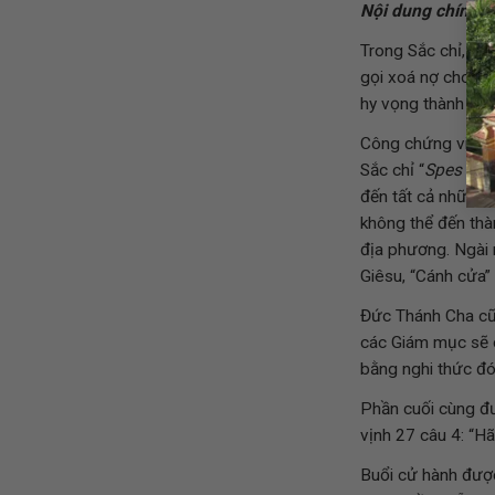
Nội dung chính c
Trong Sắc chỉ, Đ
gọi xoá nợ cho cá
hy vọng thành lập
Công chứng viên T
Sắc chỉ “
Spes non
đến tất cả những
không thể đến th
địa phương. Ngài 
Giêsu, “Cánh cửa”
Đức Thánh Cha cũn
các Giám mục sẽ 
bằng nghi thức đ
Phần cuối cùng đ
vịnh 27 câu 4: “H
Buổi cử hành được