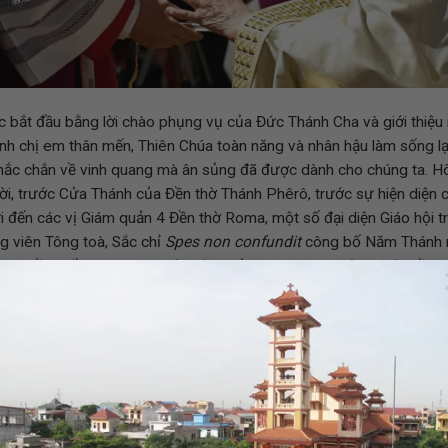
 bắt đầu bằng lời chào phụng vụ của Đức Thánh Cha và giới thiệu 
Anh chị em thân mến, Thiên Chúa toàn năng và nhân hậu làm sống lạ
hắc chắn về vinh quang mà ân sủng đã được dành cho chúng ta. Hô
ời, trước Cửa Thánh của Đền thờ Thánh Phêrô, trước sự hiện diện c
i đến các vị Giám quản 4 Đền thờ Roma, một số đại diện Giáo hội t
g viên Tông toà, Sắc chỉ
Spes non confundit
công bố Năm Thánh 
nh Thần, Đấng Phục Sinh đã hứa, mở lòng chúng ta đón nhận hồng 
 của Đức Trinh Nữ Maria, cuộc sống của chúng ta có thể được đổi
nh Cha trao Sắc chỉ Năm Thánh 2025 cho bốn vị Giám quản Đền t
h Phêrô, Đền thờ Latêranô, Đền thờ Đức Bà Cả và Đền thờ Thánh 
rao Sắc chỉ cho các vị đại diện của các Giáo hội trên toàn thế giới
oà để đọc một số đoạn quan trọng của Sắc chỉ.