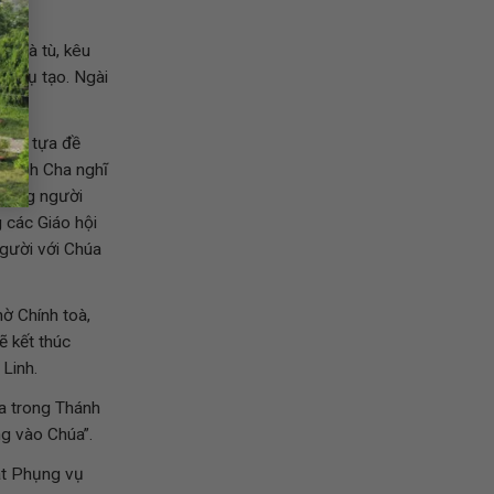
 nhà tù, kêu
g Thụ tạo. Ngài
 với tựa đề
Thánh Cha nghĩ
những người
 các Giáo hội
gười với Chúa
ờ Chính toà,
 kết thúc
Linh.
a trong Thánh
ng vào Chúa”.
át Phụng vụ