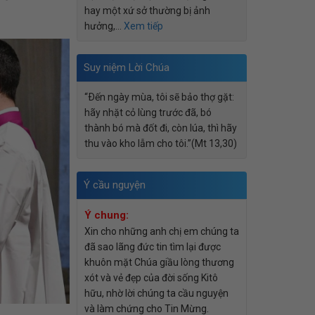
hay một xứ sở thường bị ảnh
hưởng,…
Xem tiếp
Suy niệm Lời Chúa
“Ðến ngày mùa, tôi sẽ bảo thợ gặt:
hãy nhặt cỏ lùng trước đã, bó
thành bó mà đốt đi, còn lúa, thì hãy
thu vào kho lẫm cho tôi.”(Mt 13,30)
Ý cầu nguyện
Ý chung:
Xin cho những anh chị em chúng ta
đã sao lãng đức tin tìm lại được
khuôn mặt Chúa giầu lòng thương
xót và vẻ đẹp của đời sống Kitô
hữu, nhờ lời chúng ta cầu nguyện
và làm chứng cho Tin Mừng.