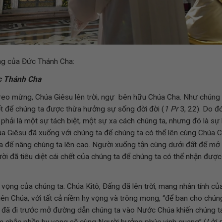
ảng của Đức Thánh Cha:
c Thánh Cha
reo mừng, Chúa Giêsu lên trời, ngự bên hữu Chúa Cha. Như chúng 
t để chúng ta được thừa hưởng sự sống đời đời (
1 Pr
3, 22). Do đó
 phải là một sự tách biệt, một sự xa cách chúng ta, nhưng đó là sự
a Giêsu đã xuống với chúng ta để chúng ta có thể lên cùng Chúa 
a để nâng chúng ta lên cao. Người xuống tận cùng dưới đất để mở 
ười đã tiêu diệt cái chết của chúng ta để chúng ta có thể nhận đượ
 vọng của chúng ta: Chúa Kitô, Đấng đã lên trời, mang nhân tính củ
hiên Chúa, với tất cả niềm hy vọng và trông mong, “để ban cho chúng
đã đi trước mở đường dẫn chúng ta vào Nước Chúa khiến chúng ta