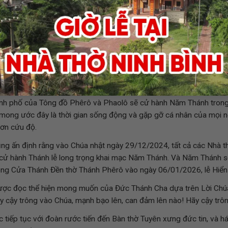
ủa Sắc chỉ
ức Thánh Cha tuyên bố ngài mong muốn sẽ mở Cửa Thánh trong một
c nước nghèo, tỷ lệ sinh cao hơn, chào đón người di cư và tôn trọn
 một Quỹ xoá đói và cam kết ngoại giao cho hoà bình lâu dài.
ông toà đọc ngắn gọn 25 điểm của Sắc chỉ. Điểm đầu tiên bắt đầu
 confundit – Niềm Hy vọng không làm thất vọng
” (Rm 5,5). Đức 
 người hành hương hy vọng sẽ đến Roma trong Năm Thánh, và cả 
ành phố của Tông đồ Phêrô và Phaolô sẽ cử hành Năm Thánh trong
mong ước đây là thời gian sống động và gặp gỡ cá nhân của mọi n
 ơn cứu độ.
g ấn định rằng vào Chúa nhật ngày 29/12/2024, tất cả các Nhà th
cử hành Thánh lễ long trọng khai mạc Năm Thánh. Và Năm Thánh sẽ
óng Cửa Thánh Đền thờ Thánh Phêrô vào ngày 06/01/2026, lễ Hiển 
ược đọc thể hiện mong muốn của Đức Thánh Cha dựa trên Lời Chú
ãy cậy trông vào Chúa, mạnh bạo lên, can đảm lên nào! Hãy cậy trô
 tiếp tục với đoàn rước tiến đến Bàn thờ Tuyên xưng đức tin, và h