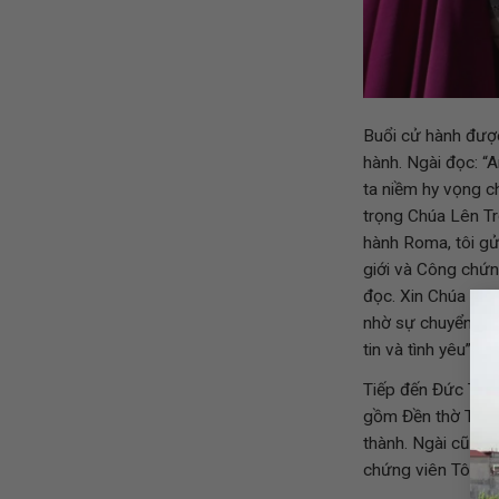
Buổi cử hành được
hành. Ngài đọc: “
ta niềm hy vọng c
trọng Chúa Lên Tr
hành Roma, tôi gử
giới và Công chứn
đọc. Xin Chúa Thá
nhờ sự chuyển cầu
tin và tình yêu”.
Tiếp đến Đức Thá
gồm Đền thờ Thán
thành. Ngài cũng t
chứng viên Tông t