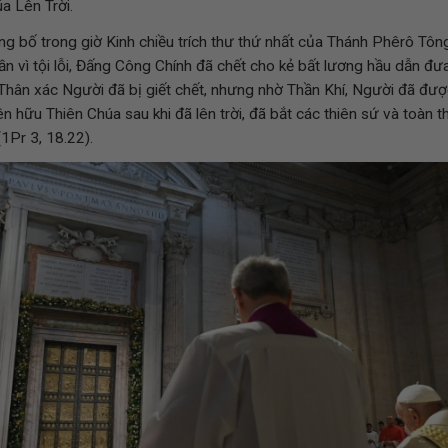
úa Lên Trời.
g bố trong giờ Kinh chiều trích thư thứ nhất của Thánh Phêrô Tông
ần vì tội lỗi, Đấng Công Chính đã chết cho kẻ bất lương hầu dẫn đư
Thân xác Người đã bị giết chết, nhưng nhờ Thần Khí, Người đã đượ
 hữu Thiên Chúa sau khi đã lên trời, đã bắt các thiên sứ và toàn t
1Pr 3, 18.22).