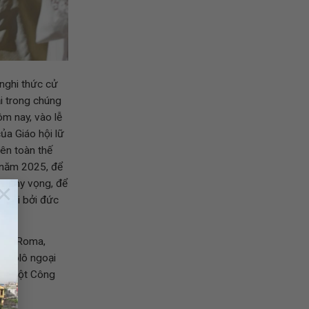
nghi thức cử
i trong chúng
m nay, vào lễ
ủa Giáo hội lữ
rên toàn thế
năm 2025, để
ân hy vọng, để
×
 mới bởi đức
hờ ở Roma,
Phaolô ngoại
 và một Công