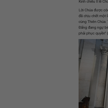
Kinh chiều II lễ Ch
Lời Chúa được côn
đã chịu chết một l
cùng Thiên Chúa. 
Đấng đang ngự bên
phải phục quyền” (