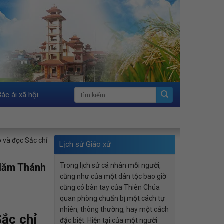
Bác ái xã hội
 và đọc Sắc chỉ
Lịch sử Giáo xứ
 Năm Thánh
Trong lịch sử cá nhân mỗi người,
cũng như của một dân tộc bao giờ
cũng có bàn tay của Thiên Chúa
quan phòng chuẩn bị một cách tự
nhiên, thông thường, hay một cách
ắc chỉ
đặc biệt. Hiện tại của một người