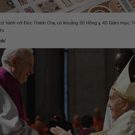
i cử hành với Đức Thánh Cha, có khoảng 50 Hồng y, 40 Giám mục, 1
ữu.
chỉ