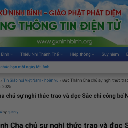
 Bình
Thiếu Nhi Thánh Thể
Hiệp thông
Suy niệm
chúc bạn một ngày tốt lành!
»
Tin Giáo hội Việt Nam - hoàn vũ
»
Đức Thánh Cha chủ sự nghi thức trao
h 2025
a chủ sự nghi thức trao và đọc Sắc chỉ công bố
4
by
quanly
nh Cha chủ sự nghi thức trao và đọc S