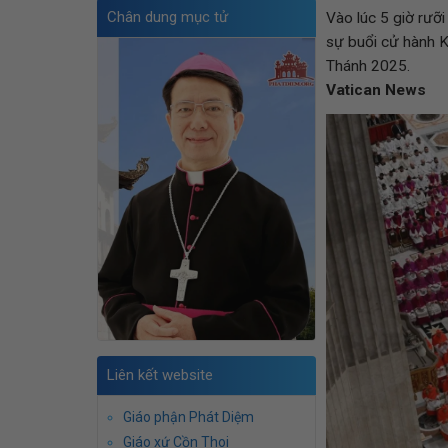
Chân dung mục tử
Vào lúc 5 giờ rưỡ
sự buổi cử hành K
Thánh 2025.
Vatican News
Liên kết website
Giáo phận Phát Diệm
Giáo xứ Cồn Thoi