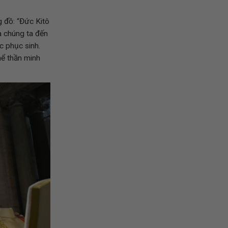
 đồ: “Đức Kitô
a chúng ta đến
c phục sinh.
hể thần minh