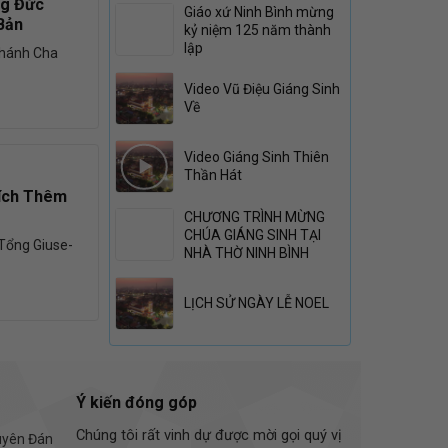
ng Đức
Giáo xứ Ninh Bình mừng
Bản
kỷ niệm 125 năm thành
lập
Thánh Cha
Video Vũ Điệu Giáng Sinh
Về
Video Giáng Sinh Thiên
Thần Hát
tích Thêm
CHƯƠNG TRÌNH MỪNG
CHÚA GIÁNG SINH TẠI
Tổng Giuse-
NHÀ THỜ NINH BÌNH
LỊCH SỬ NGÀY LỄ NOEL
Ý kiến đóng góp
Chúng tôi rất vinh dự được mời gọi quý vị
guyên Đán