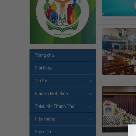
Trang chủ
Giới thiệu
Tin tức
Giáo xứ Ninh Bình
Thiếu Nhi Thánh Thể
Hiệp thông
Suy niệm