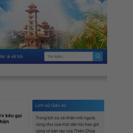
Bác ái xã hội
Lịch sử Giáo xứ
/v kêu gọi
Trong lịch sử cá nhân mỗi người,
hiện
cũng như của một dân tộc bao giờ
cũng có bàn tay của Thiên Chúa