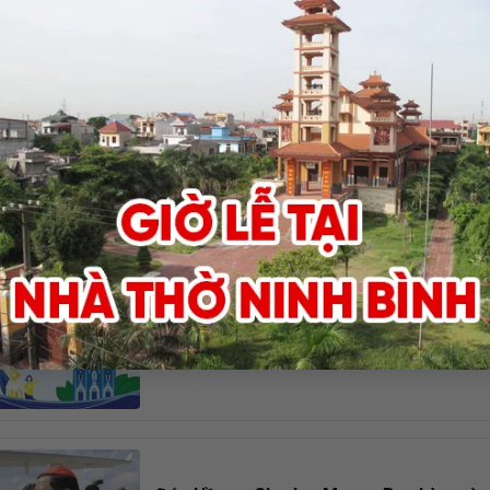
Đức Tổng Giuse dâng lễ cầu cho các đẳng
Chúa Giêsu- Đấng bảo lãnh về Nhà Cha
Lúc 16g30 chiều nay, ngày 02.11.2019, tại Đất t
Diệm, Đức Tổng Giuse- Giám ...
Giáo phận Bùi Chu tiến tới Đại hội Giới Trẻ
Hà Nội lần thứ XVII
Giáo phận Bùi Chu tiến tới Đại hội Giới Trẻ giáo tỉnh