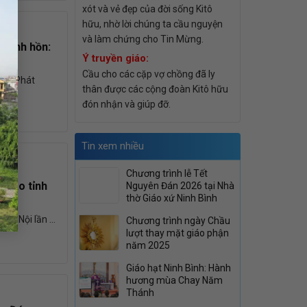
xót và vẻ đẹp của đời sống Kitô
hữu, nhờ lời chúng ta cầu nguyện
và làm chứng cho Tin Mừng.
 linh hồn:
Ý truyền giáo:
Cầu cho các cặp vợ chồng đã ly
hánh Phát
thân được các cộng đoàn Kitô hữu
đón nhận và giúp đỡ.
Tin xem nhiều
Chương trình lễ Tết
 giáo tỉnh
Nguyên Đán 2026 tại Nhà
thờ Giáo xứ Ninh Bình
 Hà Nội lần ...
Chương trình ngày Chầu
lượt thay mặt giáo phận
năm 2025
Giáo hạt Ninh Bình: Hành
hương mùa Chay Năm
Thánh