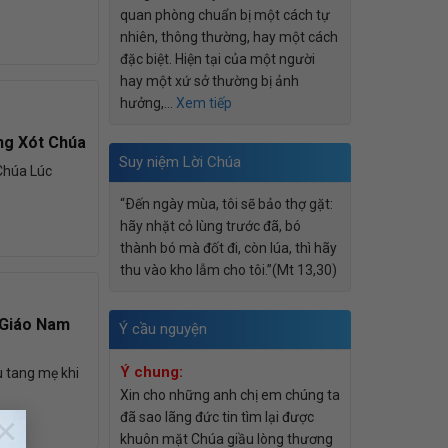
quan phòng chuẩn bị một cách tự
nhiên, thông thường, hay một cách
đặc biệt. Hiện tại của một người
hay một xứ sở thường bị ảnh
hưởng,…
Xem tiếp
ng Xót Chúa
Suy niệm Lời Chúa
Chúa Lúc
“Ðến ngày mùa, tôi sẽ bảo thợ gặt:
hãy nhặt cỏ lùng trước đã, bó
thành bó mà đốt đi, còn lúa, thì hãy
thu vào kho lẫm cho tôi.”(Mt 13,30)
 Giáo Nam
Ý cầu nguyện
Ý chung:
u tang mẹ khi
Xin cho những anh chị em chúng ta
×
đã sao lãng đức tin tìm lại được
khuôn mặt Chúa giầu lòng thương