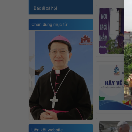
Bác ái xã hội
Chân dung mục tử
Liên kết website