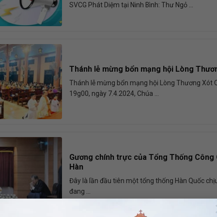
SVCG Phát Diệm tại Ninh Bình: Thư Ngỏ ...
Thánh lễ mừng bổn mạng hội Lòng Thươ
Thánh lễ mừng bổn mạng hội Lòng Thương Xót 
19g00, ngày 7.4.2024, Chúa ...
Gương chính trực của Tổng Thống Công
Hàn
Đây là lần đầu tiên một tổng thống Hàn Quốc chị
đang ...