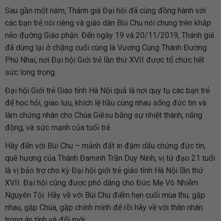
Sau gần một năm, Thánh giá Đại hội đã cùng đồng hành với
các bạn trẻ nói riêng và giáo dân Bùi Chu nói chung trên khắp
nẻo đường Giáo phận. Đến ngày 19 và 20/11/2019, Thánh giá
đã dừng lại ở chặng cuối cùng là Vương Cung Thánh Đường
Phú Nhai, nơi Đại hội Giới trẻ lần thứ XVII được tổ chức hết
sức long trọng.
Đại hội Giới trẻ Giáo tỉnh Hà Nội quả là nơi quy tụ các bạn trẻ
để học hỏi, giao lưu, khích lệ hầu cùng nhau sống đức tin và
làm chứng nhân cho Chúa Giêsu bằng sự nhiệt thành, năng
động, và sức mạnh của tuổi trẻ.
Hãy đến với Bùi Chu – mảnh đất in đậm dấu chứng đức tin,
quê hương của Thánh Đaminh Trần Duy Ninh, vị tử đạo 21 tuổi
là vị bảo trợ cho kỳ Đại hội giới trẻ giáo tỉnh Hà Nội lần thứ
XVII. Đại hội cũng được phó dâng cho Đức Mẹ Vô Nhiễm
Nguyên Tội. Hãy về với Bùi Chu điểm hẹn cuối mùa thu, gặp
nhau, gặp Chúa, gặp chính mình để rồi hãy về với thân nhân
trong ân tình và đổi mới.