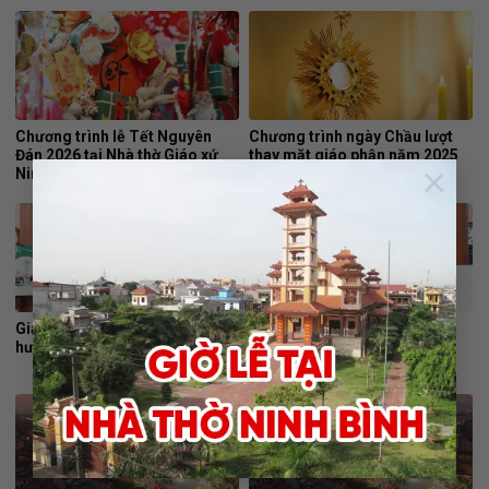
Chương trình lễ Tết Nguyên
Chương trình ngày Chầu lượt
Đán 2026 tại Nhà thờ Giáo xứ
thay mặt giáo phận năm 2025
×
Ninh Bình
Giáo hạt Ninh Bình: Hành
Giáo xứ Ninh Bình mừng kỷ
hương mùa Chay Năm Thánh
niệm 125 năm thành lập