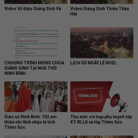
Video Vũ Điệu Giáng Sinh Về
Video Giáng Sinh Thiên Thần
Hát
CHƯƠNG TRÌNH MỪNG CHÚA
LỊCH SỬ NGÀY LỄ NOEL
GIÁNG SINH TẠI NHÀ THỜ
NINH BÌNH
Giáo xứ Ninh Bình: 102 em
Thư mời: v/v họp phụ huynh lớp
thiếu nhi lãnh nhận bí tích
XT-RLLĐ và lớp Thêm Sức
Thêm Sức