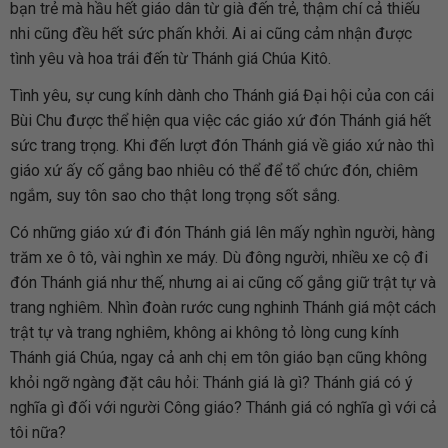
bạn trẻ mà hầu hết giáo dân từ già đến trẻ, thậm chí cả thiếu
nhi cũng đều hết sức phấn khởi. Ai ai cũng cảm nhận được
tình yêu và hoa trái đến từ Thánh giá Chúa Kitô.
Tình yêu, sự cung kính dành cho Thánh giá Đại hội của con cái
Bùi Chu được thể hiện qua việc các giáo xứ đón Thánh giá hết
sức trang trọng. Khi đến lượt đón Thánh giá về giáo xứ nào thì
giáo xứ ấy cố gắng bao nhiêu có thể để tổ chức đón, chiêm
ngắm, suy tôn sao cho thật long trọng sốt sắng.
Có những giáo xứ đi đón Thánh giá lên mấy nghìn người, hàng
trăm xe ô tô, vài nghìn xe máy. Dù đông người, nhiều xe cộ đi
đón Thánh giá như thế, nhưng ai ai cũng cố gắng giữ trật tự và
trang nghiêm. Nhìn đoàn rước cung nghinh Thánh giá một cách
trật tự và trang nghiêm, không ai không tỏ lòng cung kính
Thánh giá Chúa, ngay cả anh chị em tôn giáo bạn cũng không
khỏi ngỡ ngàng đặt câu hỏi: Thánh giá là gì? Thánh giá có ý
nghĩa gì đối với người Công giáo? Thánh giá có nghĩa gì với cả
tôi nữa?