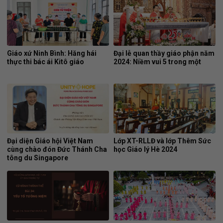
Giáo xứ Ninh Bình: Hăng hái
Đại lễ quan thầy giáo phận năm
thực thi bác ái Kitô giáo
2024: Niềm vui 5 trong một
Đại diện Giáo hội Việt Nam
Lớp XT-RLLĐ và lớp Thêm Sức
cùng chào đón Đức Thánh Cha
học Giáo lý Hè 2024
tông du Singapore