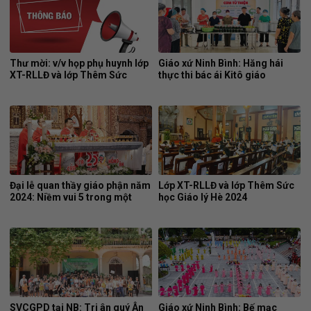
Thư mời: v/v họp phụ huynh lớp
Giáo xứ Ninh Bình: Hăng hái
XT-RLLĐ và lớp Thêm Sức
thực thi bác ái Kitô giáo
Đại lễ quan thầy giáo phận năm
Lớp XT-RLLĐ và lớp Thêm Sức
2024: Niềm vui 5 trong một
học Giáo lý Hè 2024
SVCGPD tại NB: Tri ân quý Ân
Giáo xứ Ninh Bình: Bế mạc