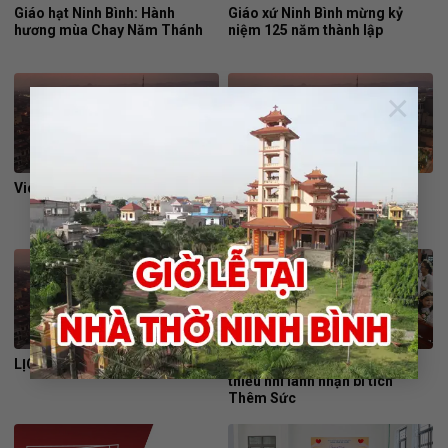
Giáo hạt Ninh Bình: Hành
Giáo xứ Ninh Bình mừng kỷ
hương mùa Chay Năm Thánh
niệm 125 năm thành lập
×
Video Vũ Điệu Giáng Sinh Về
Video Giáng Sinh Thiên Thần
Hát
LỊCH SỬ NGÀY LỄ NOEL
Giáo xứ Ninh Bình: 102 em
thiếu nhi lãnh nhận bí tích
Thêm Sức