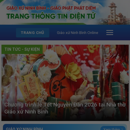
Skip
to
content
Giáo xứ Ninh Bình Online
TRANG CHỦ
TIN TỨC - SỰ KIỆN
Chương trình lễ Tết Nguyên Đán 2026 tại Nhà thờ
Giáo xứ Ninh Bình
GIÁO XỨ NINH BÌNH
Xem thêm