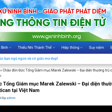
 Bình
Thiếu Nhi Thánh Thể
Hiệp thông
Suy niệm
úc bạn ngủ ngon và có giấc mơ đẹp!
»
Chào đón Đức Tổng Giám mục Marek Zalewski – Đại diện thường trú 
m
 Tổng Giám mục Marek Zalewski – Đại diện thườ
ican tại Việt Nam
4
by
admin