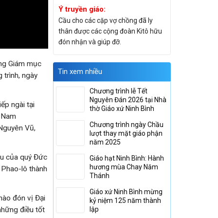
Ý truyền giáo:
Cầu cho các cặp vợ chồng đã ly
thân được các cộng đoàn Kitô hữu
đón nhận và giúp đỡ.
ổng Giám mục
Tin xem nhiều
 trình, ngày
Chương trình lễ Tết
Nguyên Đán 2026 tại Nhà
ếp ngài tại
thờ Giáo xứ Ninh Bình
t Nam
Chương trình ngày Chầu
Nguyên Vũ,
lượt thay mặt giáo phận
năm 2025
ậu của quý Đức
Giáo hạt Ninh Bình: Hành
hương mùa Chay Năm
 Phao-lô thành
Thánh
Giáo xứ Ninh Bình mừng
ào đón vị Đại
kỷ niệm 125 năm thành
hững điều tốt
lập