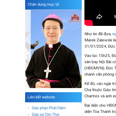
Chân dung mục tử
Như tin đã đưa,
n
Marek Zalewski là
31/01/2024, Đức 
Vào lúc 15h25, Đứ
sân bay Nội Bài 
(HĐGMVN); Đức TG
chánh văn phòng H
Kế đó, các ngài 
Cha thuộc Giáo tỉ
Chartres và anh e
Liên kết website
Đại diện cho HĐG
Giáo phận Phát Diệm
diện Tòa Thánh tr
Giáo xứ Cồn Thoi