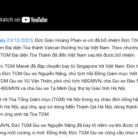
gày 23/12/2023
, Đức Giáo Hoàng Phan-xi-cô đã bổ nhiệm Đức T
m Đại diện Tòa thánh Vatican thường trú tại Việt Nam. Theo chương
TGM Đại diện Tòa Thánh đã đến Việt Nam sau khi được bổ nhiệm.
c TGM Marek đã đáp chuyến bay từ Singapore tới Việt Nam. Đón ti
có Đức TGM Giu-se Nguyễn Năng, chủ tịch Hội Đồng Giám mục Việ
M Giu-se Vũ Văn Thiên, phó chủ tịch HĐGMVN; cha Giu-se Đào 
ĐGMVN và cha Giu-se Tạ Minh Quý, thư ký Giáo tỉnh Hà Nội.
trở về Tòa Tổng Giám mục (TGM) Hà Nội trong sự chào đón nồng h
nh Hà Nội, quý cha, quý sơ dòng Mến Thánh Giá Hà Nội, dòng thánh
m ứng sinh tại Tòa TGM.
MVN, Đức TGM Giu-se Nguyễn Năng đã bày tỏ niềm vui khi được ch
ong một cương vị mới. Đồng thời, Đức TGM Giu-se cũng cầu chúc n