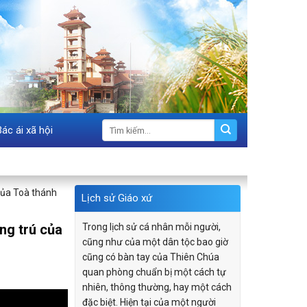
Bác ái xã hội
của Toà thánh
Lịch sử Giáo xứ
ng trú của
Trong lịch sử cá nhân mỗi người,
cũng như của một dân tộc bao giờ
cũng có bàn tay của Thiên Chúa
quan phòng chuẩn bị một cách tự
nhiên, thông thường, hay một cách
đặc biệt. Hiện tại của một người