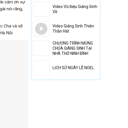
ski cám ơn sự
Video Vũ Điệu Giáng Sinh
ài nói rằng,
Về
c Cha và sẽ
Video Giáng Sinh Thiên
Thần Hát
Hà Nội.
CHƯƠNG TRÌNH MỪNG
CHÚA GIÁNG SINH TẠI
NHÀ THỜ NINH BÌNH
LỊCH SỬ NGÀY LỄ NOEL