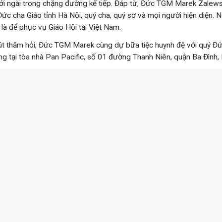
ới ngài trong chặng đường kế tiếp. Đáp từ, Đức TGM Marek Zalew
ức cha Giáo tỉnh Hà Nội, quý cha, quý sơ và mọi người hiện diện. Ng
y là để phục vụ Giáo Hội tại Việt Nam.
út thăm hỏi, Đức TGM Marek cùng dự bữa tiệc huynh đệ với quý Đứ
g tại tòa nhà Pan Pacific, số 01 đường Thanh Niên, quận Ba Đình, 