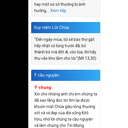
hay một xứ sở thường bị ảnh
hưởng,…
Xem tiếp
Suy niệm Lời Chúa
“Ðến ngày mùa, tôi sẽ bảo thợ gặt:
hãy nhặt cỏ lùng trước đã, bó
thành bó mà đốt đi, còn lúa, thì hãy
thu vào kho lẫm cho tôi.”(Mt 13,30)
Ý cầu nguyện
Ý chung:
Xin cho những anh chị em chúng ta
đã sao lãng đức tin tìm lại được
khuôn mặt Chúa giầu lòng thương
xót và vẻ đẹp của đời sống Kitô
hữu, nhờ lời chúng ta cầu nguyện
và làm chứng cho Tin Mừng.