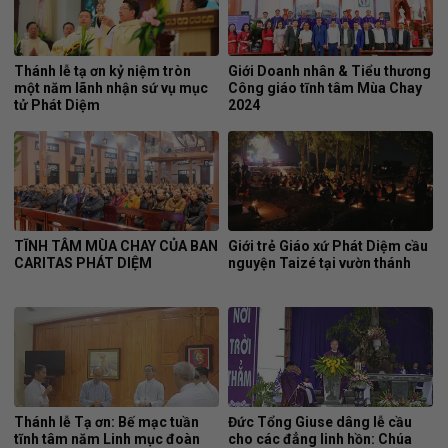
Thánh lễ tạ ơn kỷ niệm tròn
Giới Doanh nhân & Tiểu thương
một năm lãnh nhận sứ vụ mục
Công giáo tĩnh tâm Mùa Chay
tử Phát Diệm
2024
TĨNH TÂM MÙA CHAY CỦA BAN
Giới trẻ Giáo xứ Phát Diệm cầu
CARITAS PHÁT DIỆM
nguyện Taizé tại vườn thánh
Thánh lễ Tạ ơn: Bế mạc tuần
Đức Tổng Giuse dâng lễ cầu
tĩnh tâm năm Linh mục đoàn
cho các đẳng linh hồn: Chúa