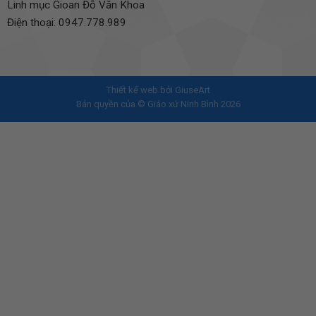
Linh mục Gioan Đỗ Văn Khoa
Điện thoại: 0947.778.989
Thiết kế web bởi
GiuseArt
Bản quyền của © Giáo xứ Ninh Bình 2026