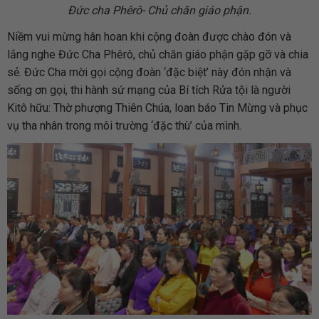
Đức cha Phêrô- Chủ chăn giáo phận.
Niềm vui mừng hân hoan khi cộng đoàn được chào đón và
lắng nghe Đức Cha Phêrô, chủ chăn giáo phận gặp gỡ và chia
sẻ. Đức Cha mời gọi cộng đoàn ‘đặc biệt’ này đón nhận và
sống ơn gọi, thi hành sứ mạng của Bí tích Rửa tội là người
Kitô hữu: Thờ phượng Thiên Chúa, loan báo Tin Mừng và phục
vụ tha nhân trong môi trường ‘đặc thù’ của mình.