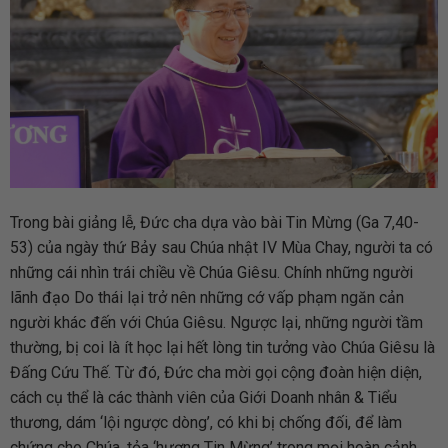
Trong bài giảng lễ, Đức cha dựa vào bài Tin Mừng (Ga 7,40-
53) của ngày thứ Bảy sau Chúa nhật IV Mùa Chay, người ta có
những cái nhìn trái chiều về Chúa Giêsu. Chính những người
lãnh đạo Do thái lại trở nên những cớ vấp phạm ngăn cản
người khác đến với Chúa Giêsu. Ngược lại, những người tầm
thường, bị coi là ít học lại hết lòng tin tưởng vào Chúa Giêsu là
Đấng Cứu Thế. Từ đó, Đức cha mời gọi cộng đoàn hiện diện,
cách cụ thể là các thành viên của Giới Doanh nhân & Tiểu
thương, dám ‘lội ngược dòng’, có khi bị chống đối, để làm
chứng cho Chúa, tỏa ‘hương Tin Mừng’ trong mọi hoàn cảnh