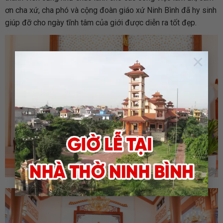
ơn cha xứ, cha phó và cộng đoàn giáo xứ Ninh Bình đã hy sinh
giúp đỡ cho ngày tĩnh tâm của giới được diễn ra tốt đẹp.
×