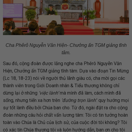
Cha Phêrô Nguyễn Văn Hiện- Chưởng ấn TGM giảng tĩnh
tâm.
Sau đó, cộng đoàn được lắng nghe cha Phêrô Nguyễn Văn
Hiện, Chưởng ấn TGM giảng tĩnh tâm. Dựa vào đoạn Tin Mừng
(Lc 18, 18-23) nói về người thủ lãnh giàu có, cha mời gọi các
thành viên trong Giới Doanh nhân & Tiểu thương không chỉ
dừng lại ở những
‘việc lành’
mà mình đã làm, cách mình đã
sống, nhưng tiến xa hơn trên
‘đường trọn lành’
: quy hướng mọi
sự tốt lành đều bởi Chúa ban cho. Từ đó, ngài đặt ra cho cộng
đoàn những câu hỏi chất vấn lương tâm: Tôi có tin tưởng hoàn
toàn vào Chúa là Chủ của lịch sử, của cuộc đời tôi không? Tôi
có xác tín Chúa thương tôi và luôn hướng dẫn, ban ơn cho tôi